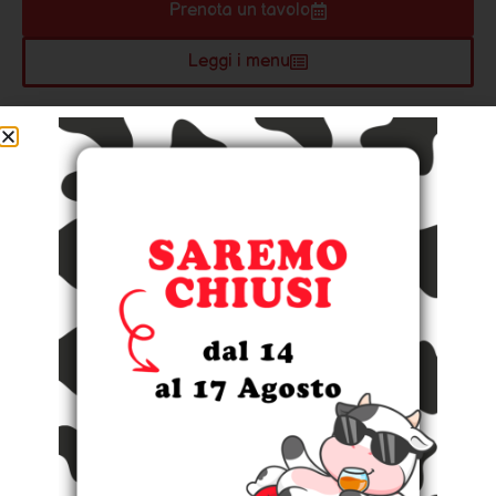
Prenota un tavolo
Leggi i menu
Prenota un tavolo
Prenotare il tuo tavolo, è davvero semplice:
basta selezionare la data che preferisci per
vedere la disponibilità dei tavoli.
Se vuoi prenotare per una delle nostre
promozioni (All you can m(eat), Grill Friday,
Domenica in Puglia) ti chiediamo di